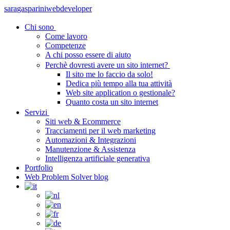
sara
gasparini
webdeveloper
Chi sono
Come lavoro
Competenze
A chi posso essere di aiuto
Perchè dovresti avere un sito internet?
Il sito me lo faccio da solo!
Dedica più tempo alla tua attività
Web site application o gestionale?
Quanto costa un sito internet
Servizi
Siti web & Ecommerce
Tracciamenti per il web marketing
Automazioni & Integrazioni
Manutenzione & Assistenza
Intelligenza artificiale generativa
Portfolio
Web Problem Solver blog