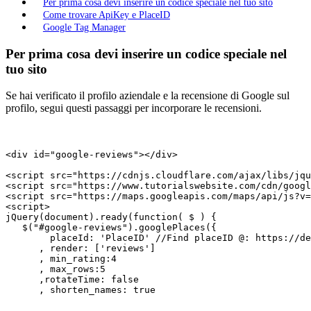
Per prima cosa devi inserire un codice speciale nel tuo sito
Come trovare ApiKey e PlaceID
Google Tag Manager
Per prima cosa devi inserire un codice speciale nel
tuo sito
Se hai verificato il profilo aziendale e la recensione di Google sul
profilo, segui questi passaggi per incorporare le recensioni.
<div id="google-reviews"></div>

<script src="https://cdnjs.cloudflare.com/ajax/libs/jqu
<script src="https://www.tutorialswebsite.com/cdn/googl
<script src="https://maps.googleapis.com/maps/api/js?v=
<script>

jQuery(document).ready(function( $ ) {

   $("#google-reviews").googlePlaces({

        placeId: 'PlaceID' //Find placeID @: https://de
      , render: ['reviews']

      , min_rating:4

      , max_rows:5

      ,rotateTime: false

      , shorten_names: true
