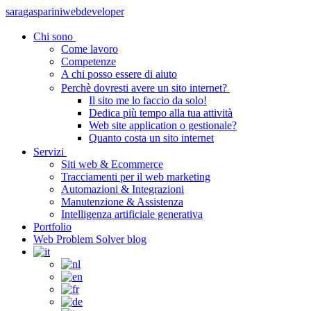
sara
gasparini
webdeveloper
Chi sono
Come lavoro
Competenze
A chi posso essere di aiuto
Perchè dovresti avere un sito internet?
Il sito me lo faccio da solo!
Dedica più tempo alla tua attività
Web site application o gestionale?
Quanto costa un sito internet
Servizi
Siti web & Ecommerce
Tracciamenti per il web marketing
Automazioni & Integrazioni
Manutenzione & Assistenza
Intelligenza artificiale generativa
Portfolio
Web Problem Solver blog