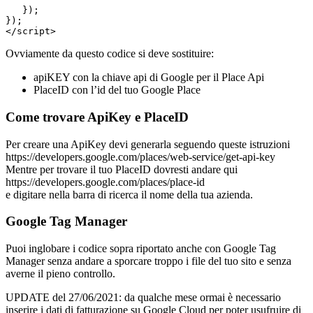
   });

});

Ovviamente da questo codice si deve sostituire:
apiKEY con la chiave api di Google per il Place Api
PlaceID con l’id del tuo Google Place
Come trovare ApiKey e PlaceID
Per creare una ApiKey devi generarla seguendo queste istruzioni
https://developers.google.com/places/web-service/get-api-key
Mentre per trovare il tuo PlaceID dovresti andare qui
https://developers.google.com/places/place-id
e digitare nella barra di ricerca il nome della tua azienda.
Google Tag Manager
Puoi inglobare i codice sopra riportato anche con Google Tag
Manager senza andare a sporcare troppo i file del tuo sito e senza
averne il pieno controllo.
UPDATE del 27/06/2021: da qualche mese ormai è necessario
inserire i dati di fatturazione su Google Cloud per poter usufruire di