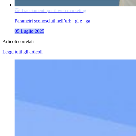
🐱 Tracciamenti per il web marketing
Parametri sconosciuti nell’url: _gl e _ga
05 Luglio 2025
Articoli correlati
Leggi tutti gli articoli