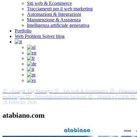
Siti web & Ecommerce
Tracciamenti per il web marketing
Automazioni & Integrazioni
Manutenzione & Assistenza
Intelligenza artificiale generativa
Portfolio
Web Problem Solver blog
😊 - Google Tag Manager
😊 - Siti web & Ecommerce
😊 - Ottimizza
multilingua
😊 - Personalizzazione backend
😊 - Moduli e GDPR
😊 
28 Febbraio 2020
atabiano.com