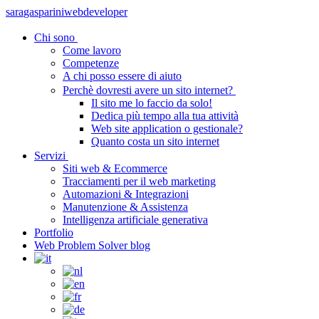
sara
gasparini
webdeveloper
Chi sono
Come lavoro
Competenze
A chi posso essere di aiuto
Perchè dovresti avere un sito internet?
Il sito me lo faccio da solo!
Dedica più tempo alla tua attività
Web site application o gestionale?
Quanto costa un sito internet
Servizi
Siti web & Ecommerce
Tracciamenti per il web marketing
Automazioni & Integrazioni
Manutenzione & Assistenza
Intelligenza artificiale generativa
Portfolio
Web Problem Solver blog