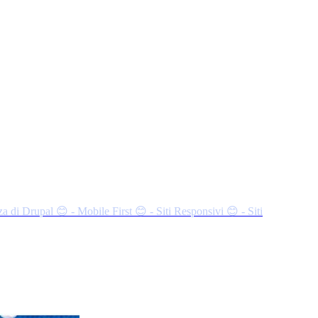
za di Drupal
😊 - Mobile First
😊 - Siti Responsivi
😊 - Siti