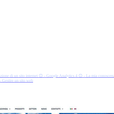
zione di un sito internet
😊 - Google Analytics 4
😊 - La mia conoscen
- Gestire un sito web